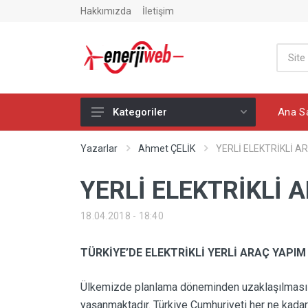
Hakkımızda
İletişim
Ana S
Kategoriler
Ana Sayfa
Yazarlar
Ahmet ÇELİK
YERLİ ELEKTRİKLİ A
Enerji Haberleri
YERLİ ELEKTRİKLİ 
Global Enerji Haberleri
18.04.2018 - 18:40
Yazarlar
Elektrik Haberleri
TÜRKİYE’DE ELEKTRİKLİ YERLİ ARAÇ YAPIM
Elektrikli Araç Haberleri
Ülkemizde planlama döneminden uzaklaşılması fik
Petrol Haberleri
yaşanmaktadır. Türkiye Cumhuriyeti her ne kadar