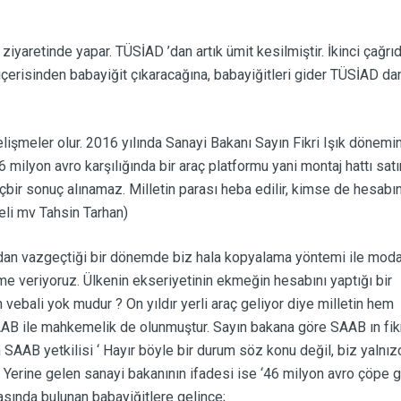
ziyaretinde yapar. TÜSİAD ’dan artık ümit kesilmiştir. İkinci çağrı
erisinden babayiğit çıkaracağına, babayiğitleri gider TÜSİAD dan
elişmeler olur. 2016 yılında Sanayi Bakanı Sayın Fikri Işık dönemi
milyon avro karşılığında bir araç platformu yani montaj hattı satın 
bir sonuç alınamaz. Milletin parası heba edilir, kimse de hesabın
li mv Tahsin Tarhan)
ardan vazgeçtiği bir dönemde biz hala kopyalama yöntemi ile mod
me veriyoruz. Ülkenin ekseriyetinin ekmeğin hesabını yaptığı bir
ebali yok mudur ? On yıldır yerli araç geliyor diye milletin hem
 SAAB ile mahkemelik de olunmuştur. Sayın bakana göre SAAB ın fik
SAAB yetkilisi ‘ Hayır böyle bir durum söz konu değil, biz yalnız
r. Yerine gelen sanayi bakanının ifadesi ise ‘46 milyon avro çöpe 
rasında bulunan babayiğitlere gelince;