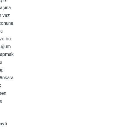
başına
n vaz
lsonuna
ra
 ve bu
lduğum
 yapmak
a
ip
 Ankara
k
 ben
pe
ayli