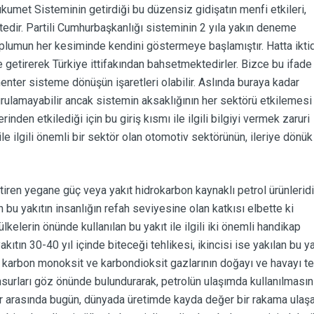
kumet Sisteminin getirdiği bu düzensiz gidişatın menfi etkileri,
edir. Partili Cumhurbaşkanlığı sisteminin 2 yıla yakın deneme
lumun her kesiminde kendini göstermeye başlamıştır. Hatta ikti
etirerek Türkiye ittifakından bahsetmektedirler. Bizce bu ifade 2
nter sisteme dönüşün işaretleri olabilir. Aslında buraya kadar
urulamayabilir ancak sistemin aksaklığının her sektörü etkilemesi 
den etkilediği için bu giriş kısmı ile ilgili bilgiyi vermek zaruri
le ilgili önemli bir sektör olan otomotiv sektörünün, ileriye dönük
iren yegane güç veya yakıt hidrokarbon kaynaklı petrol ürünleridi
n bu yakıtın insanlığın refah seviyesine olan katkısı elbette ki
kelerin önünde kullanılan bu yakıt ile ilgili iki önemli handikap
kıtın 30-40 yıl içinde biteceği tehlikesi, ikincisi ise yakılan bu ya
n karbon monoksit ve karbondioksit gazlarının doğayı ve havayı te
hsurları göz önünde bulundurarak, petrolün ulaşımda kullanılmasın
ifler arasında bugün, dünyada üretimde kayda değer bir rakama ulaş