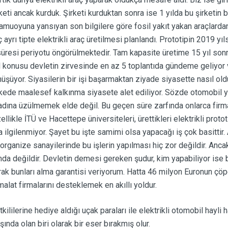
ti ancak kurduk. Şirketi kurduktan sonra ise 1 yılda bu şirketin 
amuoyuna yansıyan son bilgilere göre fosil yakıt yakan araçlarda
ç ayrı tipte elektrikli araç üretilmesi planlandı. Prototipin 2019 yı
m süresi periyotu öngörülmektedir. Tam kapasite üretime 15 yıl son
l konusu devletin zirvesinde en az 5 toplantıda gündeme geliyor
nüşüyor. Siyasilerin bir işi başarmaktan ziyade siyasette nasıl o
Ülkede maalesef kalkınma siyasete alet ediliyor. Sözde otomobil
ke adına üzülmemek elde değil. Bu geçen süre zarfında onlarca firm
zellikle İTÜ ve Hacettepe üniversiteleri, ürettikleri elektrikli protot
la ilgilenmiyor. Şayet bu işte samimi olsa yapacağı iş çok basittir.
rganize sanayilerinde bu işlerin yapılması hiç zor değildir. Anca
amda değildir. Devletin demesi gereken şudur, kim yapabiliyor ise
arak bunları alma garantisi veriyorum. Hatta 46 milyon Euronun çö
alat firmalarını desteklemek en akıllı yoldur.
lilerine hediye aldığı uçak paraları ile elektrikli otomobil hayli h
şında olan biri olarak bir eser bırakmış olur.