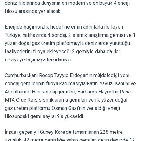
deniz filolarında dünyanın en modern ve en büyük 4 enerji
filosu arasında yer alacak.
Enerjide bağımsızlık hedefine emin adımlarla ilerleyen
Türkiye, halihazırda 4 sondaj, 2 sismik araştırma gemisi ve 1
yüzer doğal gaz üretim platformuyla denizlerde yürüttüğü
faaliyetlerini filoya ekleyeceği 2 gemiyle daha da ileri
seviyeye taşımaya hazırlanıyor.
Cumhurbaşkanı Recep Tayyip Erdoğan’ın müjdelediği yeni
sondaj gemilerinin filoya katılmasıyla Fatih, Yavuz, Kanuni ve
Abdülhamid Han sondaj gemileri, Barbaros Hayrettin Paşa,
MTA Oruç Reis sismik arama gemileri ve ilk yüzer doğal
gaz üretim platformu Osman Gazi’nin yer aldığı enerji
filosundaki gemi sayısı 9’a yükseldi.
İnşası geçen yıl Güney Kore’de tamamlanan 228 metre
uzunluk, 42 metre genişliğe sahip gemiler, derin denizde 12