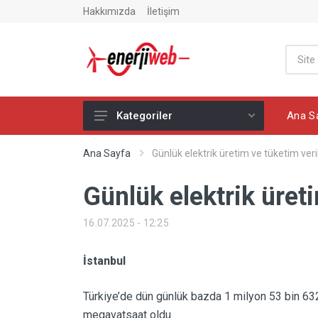
Hakkımızda
İletişim
Ana S
Kategoriler
Ana Sayfa
Ana Sayfa
Günlük elektrik üretim ve tüketim veril
Enerji Haberleri
Günlük elektrik üreti
Global Enerji Haberleri
16.07.2025 - 12:25
Yazarlar
Elektrik Haberleri
İstanbul
Elektrikli Araç Haberleri
Türkiye’de dün günlük bazda 1 milyon 53 bin 632
Petrol Haberleri
megavatsaat oldu.