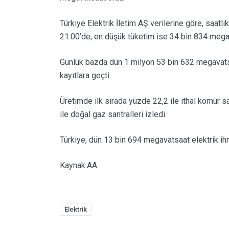
Doğalgaz Haberleri
Türkiye Elektrik İletim AŞ verilerine göre, saat
Güneş Enerjisi Haberleri
21.00’de, en düşük tüketim ise 34 bin 834 mega
Rüzgar Enerjisi Haberleri
Günlük bazda dün 1 milyon 53 bin 632 megavatsaa
Hidroenerji Haberleri
kayıtlara geçti.
Üretimde ilk sırada yüzde 22,2 ile ithal kömür sa
ile doğal gaz santralleri izledi.
Türkiye, dün 13 bin 694 megavatsaat elektrik ihra
Kaynak:AA
Elektrik