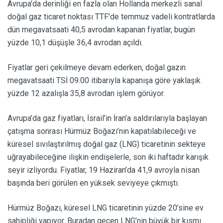
Avrupa’da derinliği en fazla olan Hollanda merkezli sanal
doğal gaz ticaret noktası TTF’de temmuz vadeli kontratlarda
dün megavatsaati 40,5 avrodan kapanan fiyatlar, bugün
yüzde 10,1 düşüşle 36,4 avrodan açıldı.
Fiyatlar geri çekilmeye devam ederken, doğal gazın
megavatsaati TSİ 09.00 itibarıyla kapanışa göre yaklaşık
yüzde 12 azalışla 35,8 avrodan işlem görüyor.
Avrupa’da gaz fiyatları, İsrail’in İran’a saldırılarıyla başlayan
çatışma sonrası Hürmüz Boğazı’nın kapatılabileceği ve
küresel sıvılaştırılmış doğal gaz (LNG) ticaretinin sekteye
uğrayabileceğine ilişkin endişelerle, son iki haftadır karışık
seyir izliyordu. Fiyatlar, 19 Haziran’da 41,9 avroyla nisan
başında beri görülen en yüksek seviyeye çıkmıştı.
Hürmüz Boğazı, küresel LNG ticaretinin yüzde 20’sine ev
sahipliği yapıyor. Buradan geçen LNG’nin büyük bir kısmı