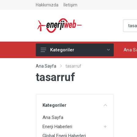
Hakkımızda
İletişim
Ana S
Kategoriler
Ana Sayfa
Ana Sayfa
tasarruf
tasarruf
Enerji Haberleri
Global Enerji Haberleri
Yazarlar
Kategoriler
Elektrik Haberleri
Ana Sayfa
Elektrikli Araç Haberleri
Enerji Haberleri
Petrol Haberleri
Global Enerji Haberleri