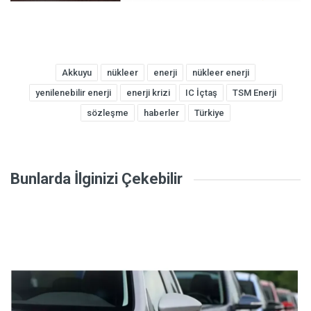
Akkuyu
nükleer
enerji
nükleer enerji
yenilenebilir enerji
enerji krizi
IC İçtaş
TSM Enerji
sözleşme
haberler
Türkiye
Bunlarda İlginizi Çekebilir