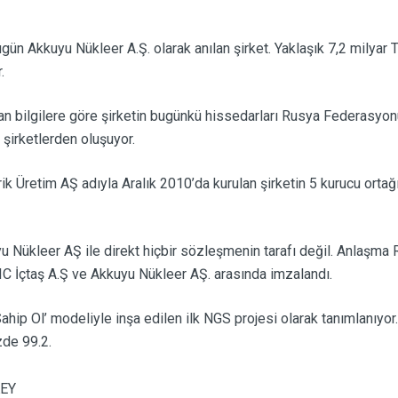
gün Akkuyu Nükleer A.Ş. olarak anılan şirket. Yaklaşık 7,2 milyar 
.
an bilgilere göre şirketin bugünkü hissedarları Rusya Federasyon
 şirketlerden oluşuyor.
ik Üretim AŞ adıyla Aralık 2010’da kurulan şirketin 5 kurucu ortağ
yu Nükleer AŞ ile direkt hiçbir sözleşmenin tarafı değil. Anlaşma
 IC İçtaş A.Ş ve Akkuyu Nükleer AŞ. arasında imzalandı.
ahip Ol’ modeliyle inşa edilen ilk NGS projesi olarak tanımlanıyor.
zde 99.2.
KEY