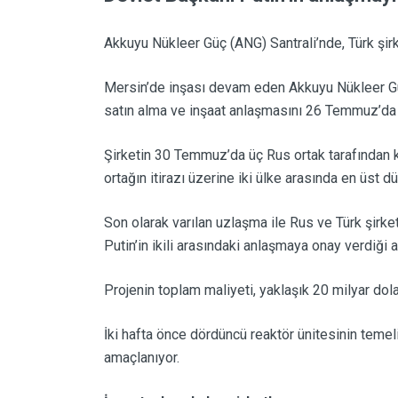
Doğalgaz Haberleri
Akkuyu Nükleer Güç (ANG) Santrali’nde, Türk şirk
Güneş Enerjisi Haberleri
Rüzgar Enerjisi Haberleri
Mersin’de inşası devam eden Akkuyu Nükleer Güç 
Hidroenerji Haberleri
satın alma ve inşaat anlaşmasını 26 Temmuz’da i
Şirketin 30 Temmuz’da üç Rus ortak tarafından k
ortağın itirazı üzerine iki ülke arasında en üs
Son olarak varılan uzlaşma ile Rus ve Türk şir
Putin’in ikili arasındaki anlaşmaya onay verdiği a
Projenin toplam maliyeti, yaklaşık 20 milyar dol
İki hafta önce dördüncü reaktör ünitesinin temel
amaçlanıyor.