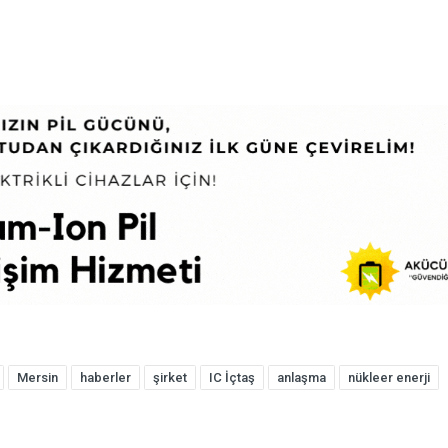
Mersin
haberler
şirket
IC İçtaş
anlaşma
nükleer enerji