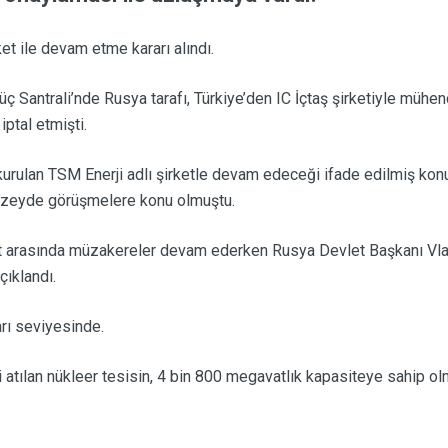
et ile devam etme kararı alındı.
Santrali’nde Rusya tarafı, Türkiye’den IC İçtaş şirketiyle mühend
ptal etmişti.
urulan TSM Enerji adlı şirketle devam edeceği ifade edilmiş konu
t düzeyde görüşmelere konu olmuştu.
ket arasında müzakereler devam ederken Rusya Devlet Başkanı Vl
çıklandı.
arı seviyesinde.
i atılan nükleer tesisin, 4 bin 800 megavatlık kapasiteye sahip o