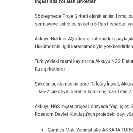
İnşaatında rol alan şirketler
Sözleşmede Proje Şirketi olarak anılan firma, bu
sermayeye sahip bu şirketin 5 Rus hissedarı var
Akkuyu Nükleer AŞ internet sitesindeki paylaşıl
Hükümetinin ilgili kararnamesiyle yetkilendirilen
Türkiye’deki resmi kayıtlarına Akkuyu NGS Elektr
Rus şirketlerdi.
Şirketin açıklamasına göre IC İçtaş İnşaat, Akku
Titan-2 şirketiyle beraber kurulmuş olan Titan 2
Akkuyu NGS inşaat projesi, dünyada ’Yap, İşlet, S
Rosatom Devlet Kuruluşu’nun projedeki payı yü
Çamlıca Mah. Yenimahalle ANKARA TUR