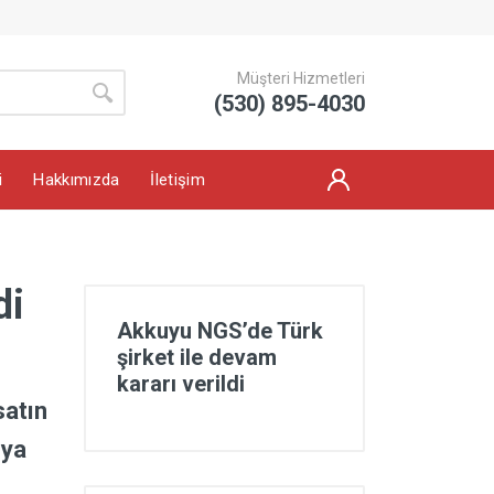
Müşteri Hizmetleri
(530) 895-4030
i
Hakkımızda
İletişim
di
Akkuyu NGS’de Türk
şirket ile devam
kararı verildi
satın
sya