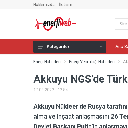
Hakkımızda
İletişim
Ana S
Kategoriler
Ana Sayfa
Enerji Haberleri
Enerji Verimliliği Haberleri
Ak
Enerji Haberleri
Akkuyu NGS’de Türk ş
Global Enerji Haberleri
17.09.2022 - 12:54
Yazarlar
Elektrik Haberleri
Akkuyu Nükleer’de Rusya tarafının
Elektrikli Araç Haberleri
alma ve inşaat anlaşmasını 26 Te
Petrol Haberleri
Devlet Başkanı Putin’in anlaşmayı